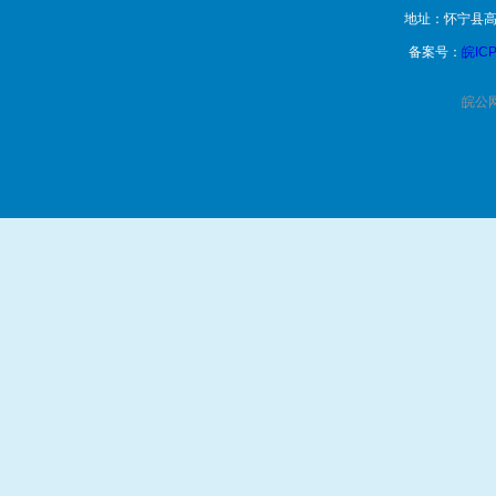
地址：怀宁县高
备案号：
皖ICP
皖公网