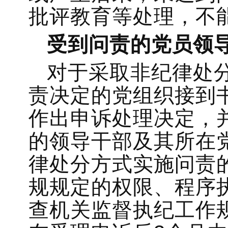
批评教育等处理，不
受到问责的党员领
对于采取非纪律处
责决定的党组织接到
作出申诉处理决定，
的领导干部及其所在
律处分方式实施问责
规规定的权限、程序
查机关监督执纪工作