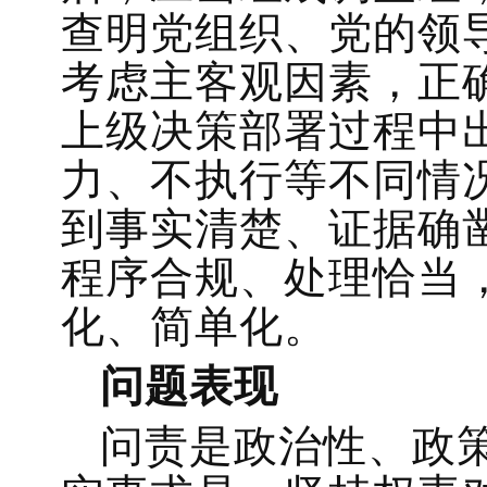
查明党组织、党的领
考虑主客观因素，正
上级决策部署过程中
力、不执行等不同情
到事实清楚、证据确
程序合规、处理恰当
化、简单化。
问题表现
问责是政治性、政