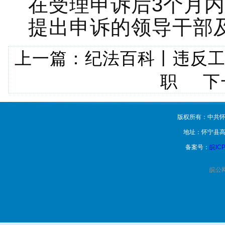
在受理申诉后3个月
提出申诉的领导干部
上一篇：
纪法百科丨违反
职
下
版权所有：中共怀
地址：怀宁县高
备案号：
皖ICP
皖公网