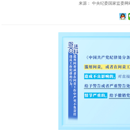
来源： 中央纪委国家监委网站 发