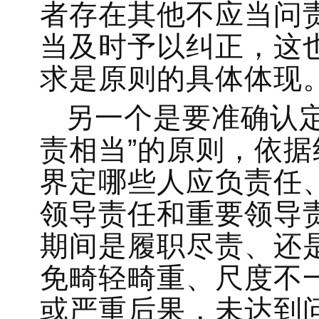
者存在其他不应当问
当及时予以纠正，这
求是原则的具体体现
另一个是要准确认
责相当”的原则，依
界定哪些人应负责任
领导责任和重要领导
期间是履职尽责、还
免畸轻畸重、尺度不
或严重后果，未达到