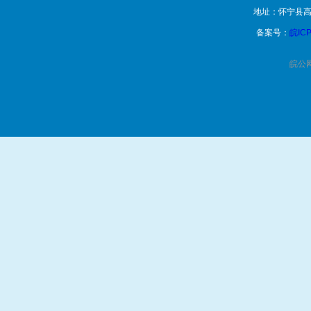
地址：怀宁县高
备案号：
皖ICP
皖公网