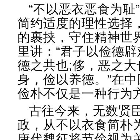
“不以恶衣恶食为耻
简约适度的理性选择
的裹挟，守住精神世
里讲：“君子以俭德辟
德之共也;侈，恶之大
身，俭以养德。”在
俭朴不仅是一种行为
古往今来，无数贤
政，从不以衣食简朴
唐代魏征将节俭视为