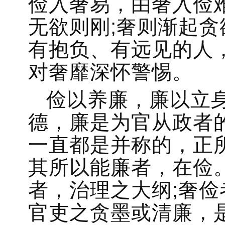
俭入奢易，由奢入俭
无欲则刚;奢则渐起
有抱负、有远见的人
对奢靡深怀警惕。
俭以养廉，廉以立
德，廉是为官从政者
一直都是并称的，正
其所以能廉者，在俭。
者，治理之大纲;奢俭
官吏之贪墨或清廉，