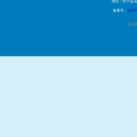
地址：怀宁县高
备案号：
皖ICP
皖公网