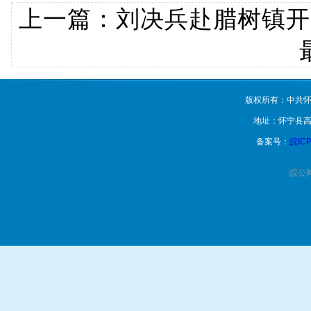
上一篇：
刘决兵赴腊树镇开
版权所有：中共怀
地址：怀宁县高
备案号：
皖ICP
皖公网