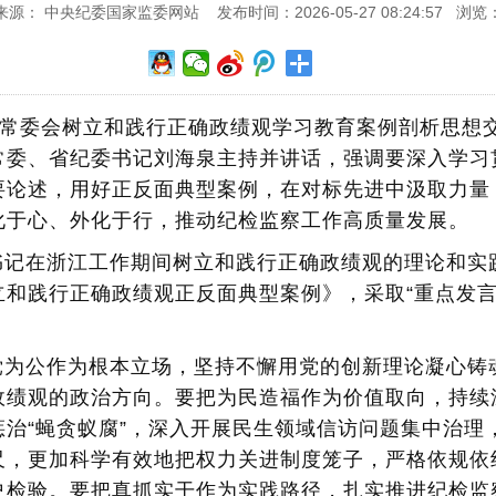
来源： 中央纪委国家监委网站 发布时间：2026-05-27 08:24:57 浏览
委常委会树立和践行正确政绩观学习教育案例剖析思想
常委、省纪委书记刘海泉主持并讲话，强调要深入学习
要论述，用好正反面典型案例，在对标先进中汲取力量
化于心、外化于行，推动纪检监察工作高质量发展。
书记在浙江工作期间树立和践行正确政绩观的理论和实
和践行正确政绩观正反面典型案例》，采取“重点发言
党为公作为根本立场，坚持不懈用党的创新理论凝心铸
政绩观的政治方向。要把为民造福作为价值取向，持续
治“蝇贪蚁腐”，深入开展民生领域信访问题集中治理
尺，更加科学有效地把权力关进制度笼子，严格依规依
史检验。要把真抓实干作为实践路径，扎实推进纪检监