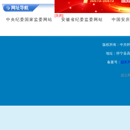
“廉
难忘
敬劳动者
负好时光
网址导航
[关闭]
中央纪委国家监委网站
安徽省纪委监委网站
中国安
版权所有：中共怀
地址：怀宁县高
备案号：
皖ICP
皖公网