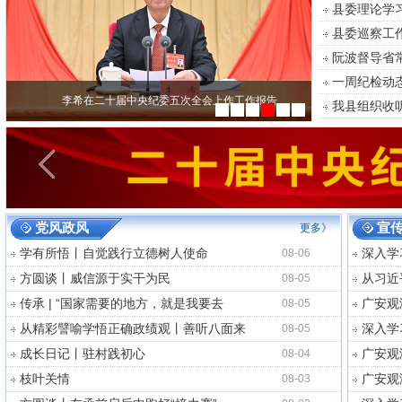
县委理论学
县委巡察工
阮波督导省
一周纪检动态（
李希在二十届中央纪委五次全会上作工作报告
我县组织收
党风政风
宣
更多》
学有所悟丨自觉践行立德树人使命
深入学
08-06
方圆谈丨威信源于实干为民
从习近
08-05
传承 | “国家需要的地方，就是我要去
广安观
08-05
从精彩譬喻学悟正确政绩观丨善听八面来
深入学
08-05
成长日记丨驻村践初心
广安观
08-04
枝叶关情
广安观
08-03