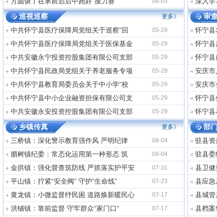
方圆谈丨在承前启后中跑好“接力赛”
深入学
08-03
巡视巡察
审
更多》
中共怀宁县医疗保障局党组关于巡察“回
怀宁县
05-29
中共怀宁县医疗保障局党组关于医保基金
怀宁县
05-29
中共安徽永宁投资控股集团有限公司支部
怀宁县
05-29
中共怀宁县民政局党组关于养老服务专项
安庆市
05-29
中共怀宁县教育局委员会关于中小学“校
安庆市
05-29
中共怀宁县中小企业融资担保有限公司支
怀宁县
05-29
中共安徽永安投资控股集团有限公司支部
怀宁县
05-29
乡镇传真
部
更多》
三桥镇：深化警示教育强作风 严明纪律
驻县资
08-04
腊树镇纪委：常态化运用第一种形态 筑
驻县委
08-04
金拱镇：强化督查筑防线 严抓落实护平安
县卫健
07-31
平山镇：拧紧“安全阀” 守护“生命线”
县应急
07-23
黄龙镇：小微监督纾民困 道路焕新暖民心
县城管
07-17
洪铺镇：靠前监督 守牢群众“家门口”
县档案
07-17