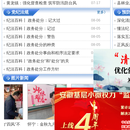
黄龙镇：强化督查检查 筑牢防汛防台风
县林业
07-17
党纪法规
预
更多》
纪法百科丨 政务处分：记大过
深化清
08-06
纪法百科丨政务处分：记过
懂法纪
08-05
纪法百科丨政务处分：警告
落实五
08-05
纪法百科丨政务处分的种类
正风反
08-05
纪法百科丨政务处分事由和程序法定要求
扯下公
08-04
纪法百科丨“政务处分”和“处分”的关
正风反
08-04
纪法百科丨政务处分工作方针
爱廉说
08-04
图片新闻
”不
怀宁：金秋九月 师恩
怀宁：发现劳动美 致
怀宁：读书正当